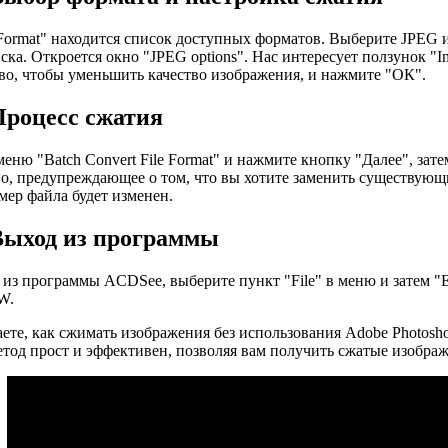
Format" находится список доступных форматов. Выберите JPEG и 
ска. Откроется окно "JPEG options". Нас интересует ползунок "Im
во, чтобы уменьшить качество изображения, и нажмите "ОК".
Процесс сжатия
еню "Batch Convert File Format" и нажмите кнопку "Далее", затем 
о, предупреждающее о том, что вы хотите заменить существующ
мер файла будет изменен.
Выход из программы
из программы ACDSee, выберите пункт "File" в меню и затем "E
W.
аете, как сжимать изображения без использования Adobe Photo
метод прост и эффективен, позволяя вам получить сжатые изображ