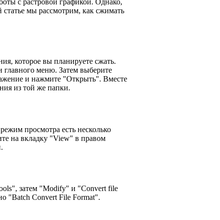
боты с растровой графикой. Однако,
й статье мы рассмотрим, как сжимать
ия, которое вы планируете сжать.
и главного меню. Затем выберите
ажение и нажмите "Открыть". Вместе
ния из той же папки.
 режим просмотра есть несколько
те на вкладку "View" в правом
.
", затем "Modify" и "Convert file
 "Batch Convert File Format".