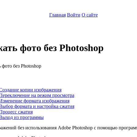
Главная
Войти
О сайте
ать фото без Photoshop
:
 Создание копии изображения
 Переключение на режим просмотра
 Изменение формата изображения
Выбор формата и настройка сжатия
Процесс сжатия
 Выход из программы
ажений без использования Adobe Photoshop с помощью програ