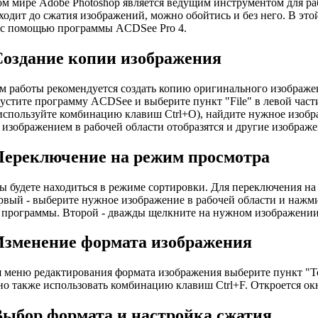
м мире Adobe Photoshop является ведущим инструментом для ра
оходит до сжатия изображений, можно обойтись и без него. В это
 с помощью программы ACDSee Pro 4.
Создание копии изображения
м работы рекомендуется создать копию оригинального изображен
пустите программу ACDSee и выберите пункт "File" в левой част
используйте комбинацию клавиш Ctrl+O), найдите нужное изобр
изображением в рабочей области отобразятся и другие изображе
Переключение на режим просмотра
ы будете находиться в режиме сортировки. Для переключения на
рвый - выберите нужное изображение в рабочей области и нажми
 программы. Второй - дважды щелкните на нужном изображении
Изменение формата изображения
 меню редактирования формата изображения выберите пункт "Tools
но также использовать комбинацию клавиш Ctrl+F. Откроется окно
Выбор формата и настройка сжатия