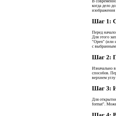
В современно
когда дело д
изображения
Шаг 1: 
Перед начало
Для этого за
"Open" (или 
с выбранным 
Шаг 2: 
Изначально в
способов. Пе
верхнем углу
Шаг 3: 
Для открытия
format". Мож
Шаг 4: 