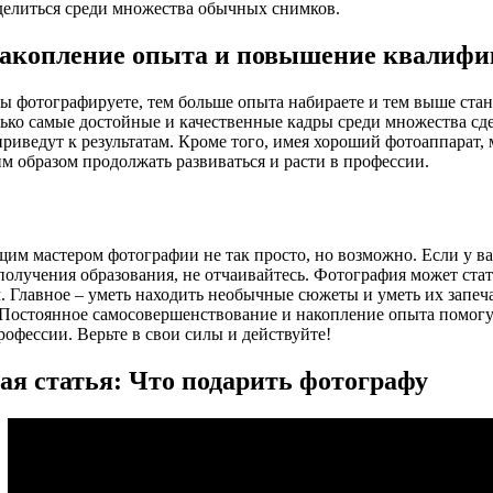
елиться среди множества обычных снимков.
акопление опыта и повышение квалиф
ы фотографируете, тем больше опыта набираете и тем выше ста
лько самые достойные и качественные кадры среди множества сд
риведут к результатам. Кроме того, имея хороший фотоаппарат, 
им образом продолжать развиваться и расти в профессии.
щим мастером фотографии не так просто, но возможно. Если у в
получения образования, не отчаивайтесь. Фотография может ст
. Главное – уметь находить необычные сюжеты и уметь их запечат
Постоянное самосовершенствование и накопление опыта помогут
рофессии. Верьте в свои силы и действуйте!
ая статья: Что подарить фотографу