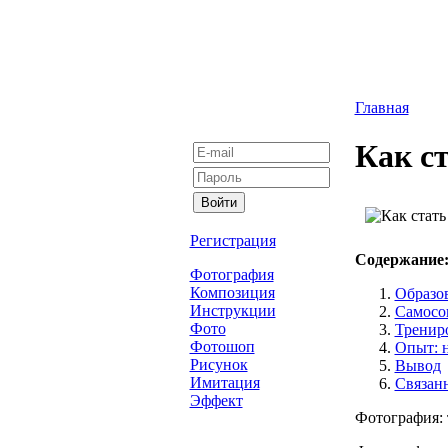
Главная
Как с
Регистрация
Содержание
Фотография
Композиция
Образо
Инструкции
Самосов
Фото
Трениро
Фотошоп
Опыт: 
Рисунок
Вывод
Имитация
Связанн
Эффект
Фотография: 