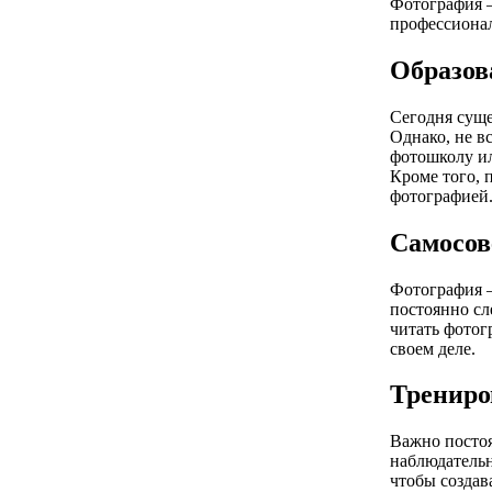
Фотография –
профессионал
Образов
Сегодня суще
Однако, не в
фотошколу ил
Кроме того, 
фотографией
Самосов
Фотография –
постоянно сл
читать фотог
своем деле.
Трениро
Важно постоя
наблюдательн
чтобы создав