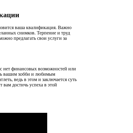
икации
новится ваша квалификация. Важно
еланных снимков. Терпение и труд
можно предлагать свои услуги за
ас нет финансовых возможностей или
ать вашим хобби и любимым
леть, ведь в этом и заключается суть
 вам достичь успеха в этой