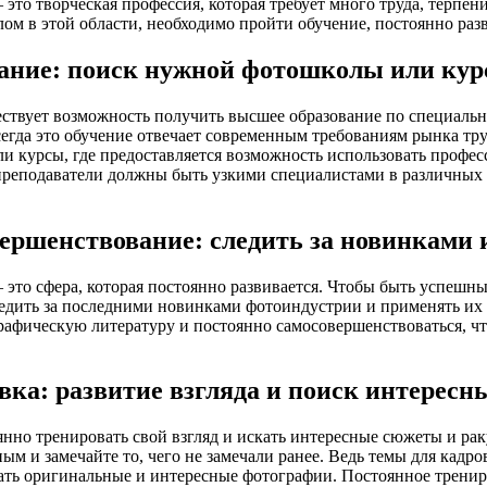
 это творческая профессия, которая требует много труда, терпен
ом в этой области, необходимо пройти обучение, постоянно разв
ание: поиск нужной фотошколы или кур
ствует возможность получить высшее образование по специально
сегда это обучение отвечает современным требованиям рынка тр
и курсы, где предоставляется возможность использовать профе
преподаватели должны быть узкими специалистами в различных 
.
ершенствование: следить за новинками 
 это сфера, которая постоянно развивается. Чтобы быть успешн
едить за последними новинками фотоиндустрии и применять их 
рафическую литературу и постоянно самосовершенствоваться, ч
вка: развитие взгляда и поиск интересн
нно тренировать свой взгляд и искать интересные сюжеты и ра
ым и замечайте то, чего не замечали ранее. Ведь темы для кадр
ать оригинальные и интересные фотографии. Постоянное тренир