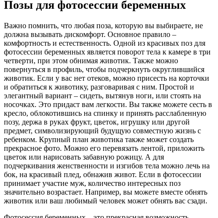
Позы для фотосессии беременных
Важно помнить, что любая поза, которую вы выбираете, не
должна вызывать дискомфорт. Основное правило –
комфортность и естественность. Одной из красивых поз для
фотосессии беременных является поворот тела к камере в три
четверти, при этом обнимая животик. Также можно
повернуться в профиль, чтобы подчеркнуть округлившийся
животик. Если у вас нет отеков, можно присесть на корточки
и обратиться к животику, разговаривая с ним. Простой и
элегантный вариант – сидеть, вытянув ноги, или стоять на
носочках. Это придаст вам легкости. Вы также можете сесть в
кресло, облокотившись на спинку и принять расслабленную
позу, держа в руках фрукт, цветок, игрушку или другой
предмет, символизирующий будущую совместную жизнь с
ребенком. Крупный план животика также может создать
прекрасное фото. Можно его перевязать лентой, приложить
цветок или нарисовать забавную рожицу. А для
подчеркивания женственности и изгибов тела можно лечь на
бок, на красивый плед, обнажив живот. Если в фотосессии
принимает участие муж, количество интересных поз
значительно возрастает. Например, вы можете вместе обнять
животик или ваш любимый человек может обнять вас сзади.
Фотосессия беременных – это прекрасная возможность