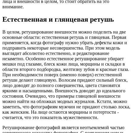
лица и внешности в целом, то стоит обратить на это
внимание.
Естественная и глянцевая ретушь
В целом, ретуширование внешности можно поделить на две
основные области: естественная ретушь и глянцевая. Первая
применяется, когда фотографу нужно убрать дефекты кожи и
подправить некоторые несовершенства. При этом модель
выглядит абсолютно естественно, и редактирование
незаметно. Особенно естественное ретуширование убирает
мешки под глазами, блеск кожи лица, морщины и складки в
области второго подбородка, желтизну зубов и красные глаза.
При необходимости поверх (именно поверх) естественной
ретуши делают глянцевую. Волосам придают сильный блеск,
лицо доводят до полного совершенства, цвета становятся
яркими и насыщенными. Внешность доводят до идеального
состояния. Очевидно, что примеры глянцевой внешности
можно найти на обложках модных журналов. Кстати, можно
заметить, что фотографиям мужчин не придают столько лоска,
как женским. На лице остаются морщины и потертости -
считается, что это показатель мужественности.
Ретуширование фотографий является неотъемлемой частью
современного искусства фотографии. С появлением новых